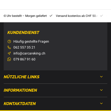
8:00 Uhr bestellt – Morgen geliefert
Versand kostenlos ab CHF 50.-
201
KUNDENDIENST
Häufig gestellte Fragen
062 557 35 21
info@carcareking.ch
079 867 91 60
NÜTZLICHE LINKS
INFORMATIONEN
KONTAKTDATEN