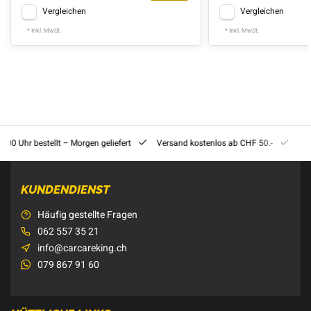
Vergleichen
Vergleichen
* Inkl. MwSt.
* Inkl. MwSt.
8:00 Uhr bestellt – Morgen geliefert
Versand kostenlos ab CHF 50.-
201
KUNDENDIENST
Häufig gestellte Fragen
062 557 35 21
info@carcareking.ch
079 867 91 60