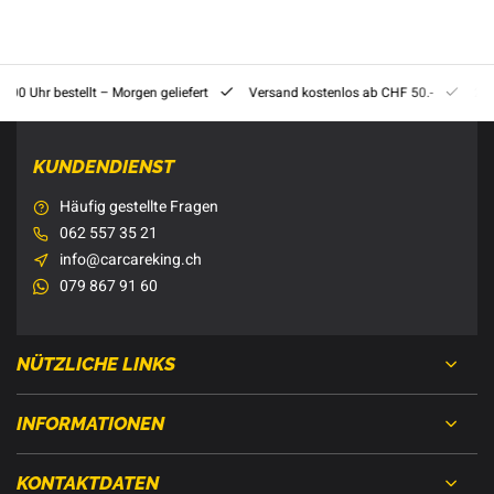
8:00 Uhr bestellt – Morgen geliefert
Versand kostenlos ab CHF 50.-
201
KUNDENDIENST
Häufig gestellte Fragen
062 557 35 21
info@carcareking.ch
079 867 91 60
NÜTZLICHE LINKS
INFORMATIONEN
KONTAKTDATEN