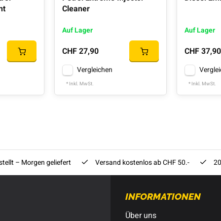
nt
Cleaner
Auf Lager
Auf Lager
CHF 27,90
CHF 37,90
Vergleichen
Vergle
* Inkl. MwSt.
* Inkl. MwSt.
tellt – Morgen geliefert
Versand kostenlos ab CHF 50.-
20
INFORMATIONEN
Über uns