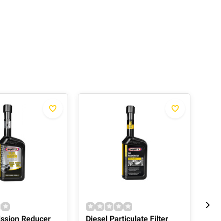
ission Reducer
Diesel Particulate Filter
Coo