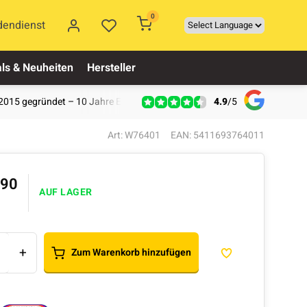
0
dendienst
ls & Neuheiten
Hersteller
4.9
/
5
2015 gegründet – 10 Jahre Erfahrung
Art: W76401
EAN: 5411693764011
,90
AUF LAGER
+
Zum Warenkorb hinzufügen