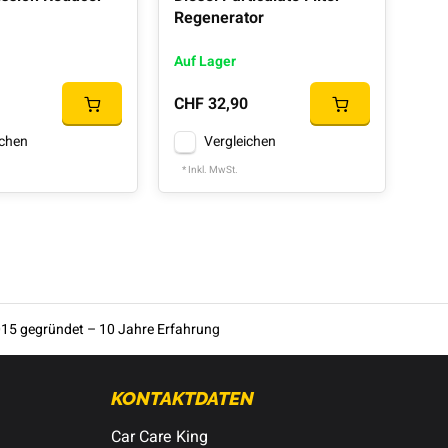
Regenerator
Auf Lager
Auf
CHF 32,90
CHF
ichen
Vergleichen
* Inkl. MwSt.
* In
15 gegründet – 10 Jahre Erfahrung
KONTAKTDATEN
Car Care King