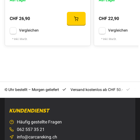
Auf Lager
Auf Lager
CHF 26,90
CHF 22,90
Vergleichen
Vergleichen
* Inkl. MwSt.
* Inkl. MwSt.
8:00 Uhr bestellt – Morgen geliefert
Versand kostenlos ab CHF 50.-
201
KUNDENDIENST
Häufig gestellte Fragen
062 557 35 21
info@carcareking.ch