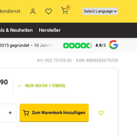
0
dendienst
ls & Neuheiten
Hersteller
4.9
/
5
2015 gegründet – 10 Jahre Erfahrung
Art: 002.73705.00
EAN: 8809432673705
,90
NUR NOCH 1 ÜBRIG
+
Zum Warenkorb hinzufügen