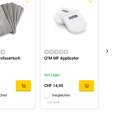
rofasertuch
Q²M MF Applicator
Mic
Kun
Auf Lager
Auf
CHF 14,90
CHF
ichen
Vergleichen
* Inkl. MwSt.
* In