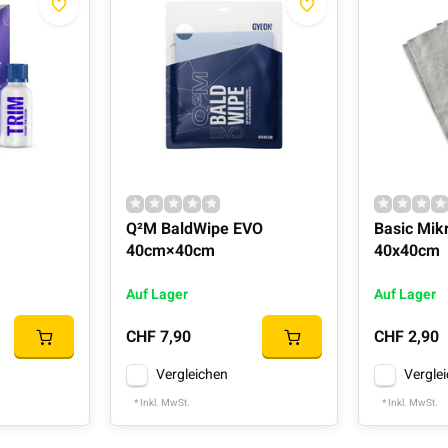
Q²M BaldWipe EVO
Basic Mik
40cm×40cm
40x40cm
Auf Lager
Auf Lager
CHF 7,90
CHF 2,90
Vergleichen
Vergle
* Inkl. MwSt.
* Inkl. MwSt.