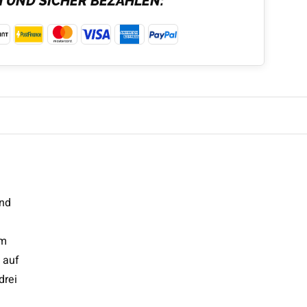
H UND SICHER BEZAHLEN:
und
im
 auf
drei