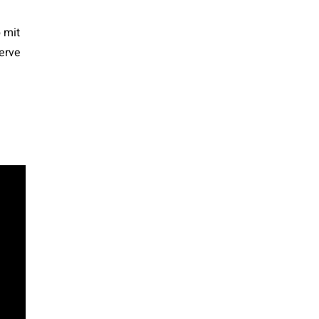
 mit
erve