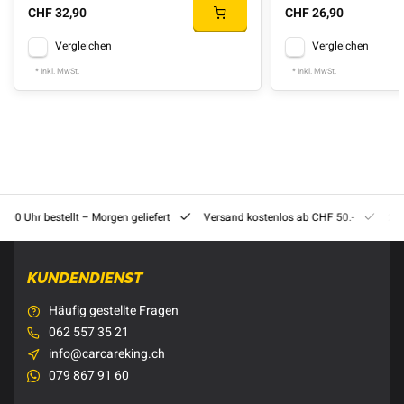
CHF 32,90
CHF 26,90
Vergleichen
Vergleichen
* Inkl. MwSt.
* Inkl. MwSt.
8:00 Uhr bestellt – Morgen geliefert
Versand kostenlos ab CHF 50.-
201
KUNDENDIENST
Häufig gestellte Fragen
062 557 35 21
info@carcareking.ch
079 867 91 60