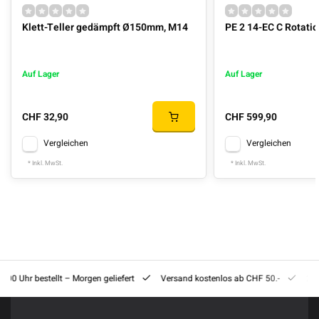
Klett-Teller gedämpft Ø150mm, M14
PE 2 14-EC C Rotatio
Auf Lager
Auf Lager
CHF 32,90
CHF 599,90
Vergleichen
Vergleichen
* Inkl. MwSt.
* Inkl. MwSt.
8:00 Uhr bestellt – Morgen geliefert
Versand kostenlos ab CHF 50.-
201