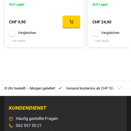
Auf Lager
Auf Lager
CHF 9,90
CHF 24,90
Vergleichen
Vergleichen
* Inkl. MwSt.
* Inkl. MwSt.
8:00 Uhr bestellt – Morgen geliefert
Versand kostenlos ab CHF 50.-
201
KUNDENDIENST
Häufig gestellte Fragen
062 557 35 21