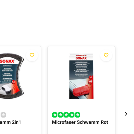
wamm 2in1
Microfaser Schwamm Rot
Tex