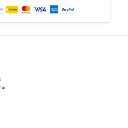
d
tur.