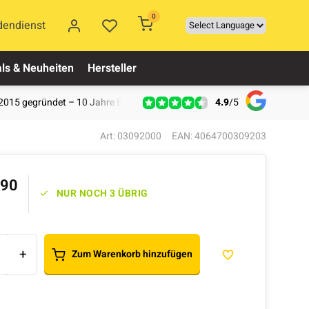
0
dendienst
ls & Neuheiten
Hersteller
4.9
/
5
2015 gegründet – 10 Jahre Erfahrung
Art: 03092000
EAN: 4064700309203
,90
NUR NOCH 3 ÜBRIG
+
Zum Warenkorb hinzufügen