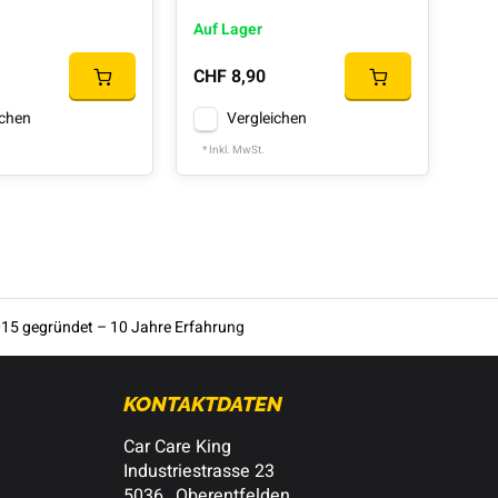
Auf Lager
Auf
CHF 8,90
CHF
ichen
Vergleichen
* Inkl. MwSt.
* In
15 gegründet – 10 Jahre Erfahrung
KONTAKTDATEN
Car Care King
Industriestrasse 23
5036 , Oberentfelden