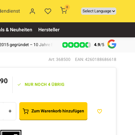
0
dendienst
ls & Neuheiten
Hersteller
4.9
/
5
2015 gegründet – 10 Jahre Erfahrung
Art: 368500
EAN: 4260188686618
,90
NUR NOCH 4 ÜBRIG
+
Zum Warenkorb hinzufügen