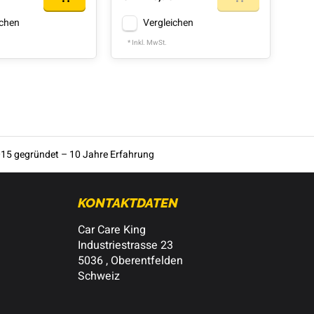
ichen
Vergleichen
* Inkl. MwSt.
* In
15 gegründet – 10 Jahre Erfahrung
KONTAKTDATEN
Car Care King
Industriestrasse 23
5036 , Oberentfelden
Schweiz