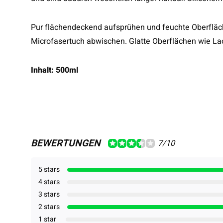
Pur flächendeckend aufsprühen und feuchte Oberfläch
Microfasertuch abwischen. Glatte Oberflächen wie Lac
Inhalt: 500ml
BEWERTUNGEN
7/10
5 stars
4 stars
3 stars
2 stars
1 star