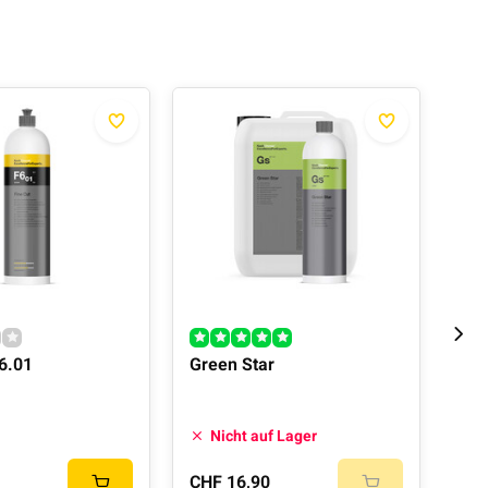
F6.01
Green Star
Rea
Nicht auf Lager
Auf
CHF 16,90
CHF