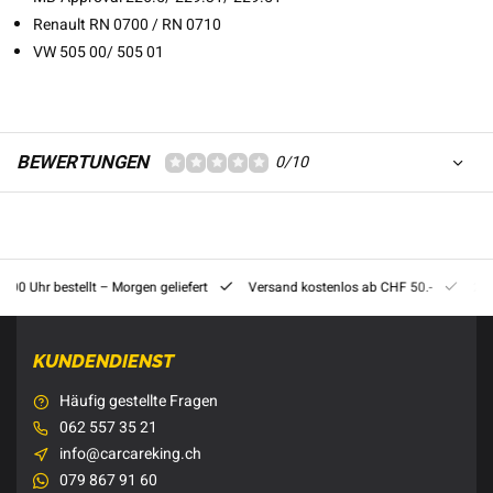
Renault RN 0700 / RN 0710
VW 505 00/ 505 01
BEWERTUNGEN
0/10
8:00 Uhr bestellt – Morgen geliefert
Versand kostenlos ab CHF 50.-
201
KUNDENDIENST
Häufig gestellte Fragen
062 557 35 21
info@carcareking.ch
079 867 91 60