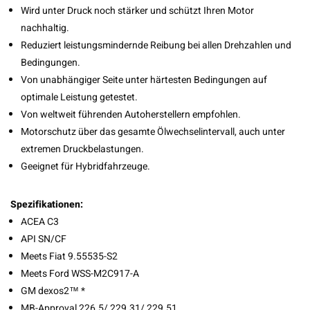
Wird unter Druck noch stärker und schützt Ihren Motor
nachhaltig.
Reduziert leistungsmindernde Reibung bei allen Drehzahlen und
Bedingungen.
Von unabhängiger Seite unter härtesten Bedingungen auf
optimale Leistung getestet.
Von weltweit führenden Autoherstellern empfohlen.
Motorschutz über das gesamte Ölwechselintervall, auch unter
extremen Druckbelastungen.
Geeignet für Hybridfahrzeuge.
Spezifikationen:
ACEA C3
API SN/CF
Meets Fiat 9.55535-S2
Meets Ford WSS-M2C917-A
GM dexos2™ *
MB-Approval 226.5/ 229.31/ 229.51