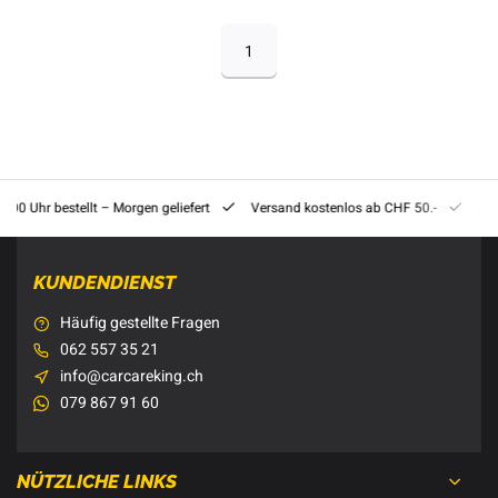
1
8:00 Uhr bestellt – Morgen geliefert
Versand kostenlos ab CHF 50.-
201
KUNDENDIENST
Häufig gestellte Fragen
062 557 35 21
info@carcareking.ch
079 867 91 60
NÜTZLICHE LINKS