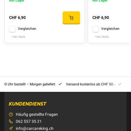
Auf Lager
Auf Lager
CHF 6,90
CHF 6,90
Vergleichen
Vergleichen
* Inkl. MwSt.
* Inkl. MwSt.
8:00 Uhr bestellt – Morgen geliefert
Versand kostenlos ab CHF 50.-
201
KUNDENDIENST
Häufig gestellte Fragen
062 557 35 21
info@carcareking.ch