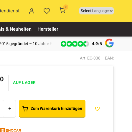
0
dendienst
ls & Neuheiten
Hersteller
4.9
/
5
2015 gegründet – 10 Jahre Erfahrung
Art: EC-038
EAN:
90
AUF LAGER
+
Zum Warenkorb hinzufügen