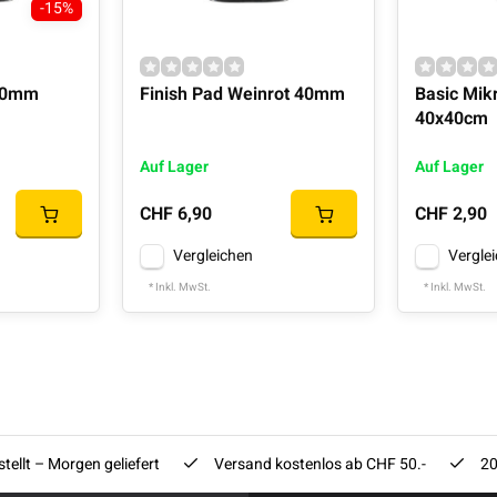
-15%
 40mm
Finish Pad Weinrot 40mm
Basic Mik
40x40cm
Auf Lager
Auf Lager
CHF 6,90
CHF 2,90
Vergleichen
Vergle
* Inkl. MwSt.
* Inkl. MwSt.
tellt – Morgen geliefert
Versand kostenlos ab CHF 50.-
20