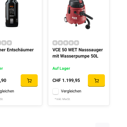
er Entschäumer
VCE 50 WET Nasssauger
mit Wasserpumpe 50L
er
Auf Lager
,90
CHF 1.199,95
gleichen
Vergleichen
St.
* Inkl. MwSt.