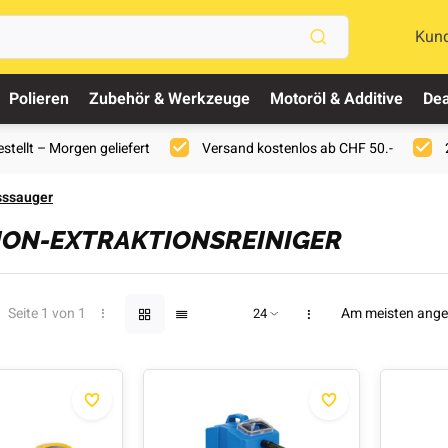
Kun
Polieren
Zubehör & Werkzeuge
Motoröl & Additive
Dea
stellt – Morgen geliefert
Versand kostenlos ab CHF 50.-
ssauger
ION-EXTRAKTIONSREINIGER
Seite 1 von 1
Am meisten ang