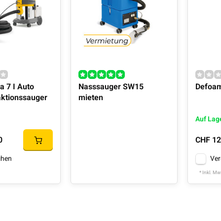
a 7 I Auto
Nasssauger SW15
Defoam
aktionssauger
mieten
Auf Lag
0
CHF 12
chen
Ver
* Inkl. Mw