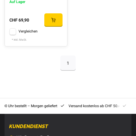
Auf Lager
CHF 69,90
Vergleichen
* Inkl. MwSt.
1
8:00 Uhr bestellt – Morgen geliefert
Versand kostenlos ab CHF 50.-
201
KUNDENDIENST