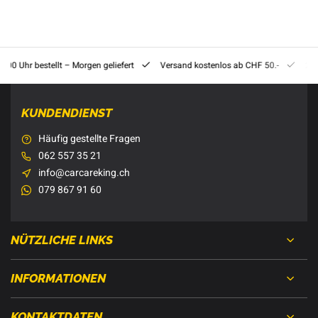
8:00 Uhr bestellt – Morgen geliefert
Versand kostenlos ab CHF 50.-
201
KUNDENDIENST
Häufig gestellte Fragen
062 557 35 21
info@carcareking.ch
079 867 91 60
NÜTZLICHE LINKS
INFORMATIONEN
KONTAKTDATEN