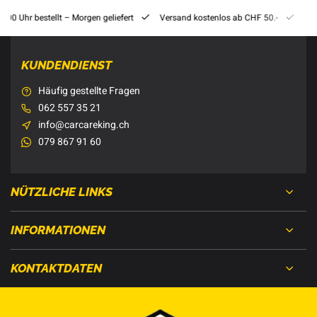
8:00 Uhr bestellt – Morgen geliefert
Versand kostenlos ab CHF 50.-
201
KUNDENDIENST
Häufig gestellte Fragen
062 557 35 21
info@carcareking.ch
079 867 91 60
NÜTZLICHE LINKS
INFORMATIONEN
KONTAKTDATEN