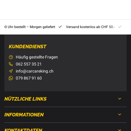
8:00 Uhr bestellt – Morgen geliefert
Versand kostenlos ab CHF 50.-
201
KUNDENDIENST
Häufig gestellte Fragen
062 557 35 21
info@carcareking.ch
079 867 91 60
NÜTZLICHE LINKS
INFORMATIONEN
KONTAKTDATEN