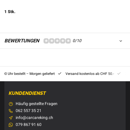
1 Stk.
BEWERTUNGEN
0/10
8:00 Uhr bestellt – Morgen geliefert
Versand kostenlos ab CHF 50.-
201
KUNDENDIENST
Häufig gestellte Fragen
062 557 35 21
info@carcareking.ch
079 867 91 60