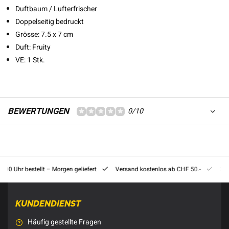
Duftbaum / Lufterfrischer
Doppelseitig bedruckt
Grösse: 7.5 x 7 cm
Duft: Fruity
VE: 1 Stk.
BEWERTUNGEN
0/10
8:00 Uhr bestellt – Morgen geliefert
Versand kostenlos ab CHF 50.-
201
KUNDENDIENST
Häufig gestellte Fragen