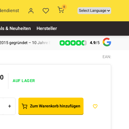
0
dendienst
ls & Neuheiten
Hersteller
4.9
/
5
2015 gegründet – 10 Jahre Erfahrung
EAN:
90
AUF LAGER
+
Zum Warenkorb hinzufügen