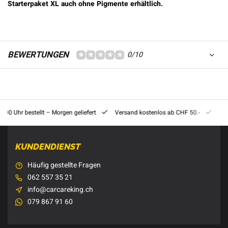
Starterpaket XL auch ohne Pigmente erhältlich.
BEWERTUNGEN
0/10
8:00 Uhr bestellt – Morgen geliefert
Versand kostenlos ab CHF 50.-
201
KUNDENDIENST
Häufig gestellte Fragen
062 557 35 21
info@carcareking.ch
079 867 91 60