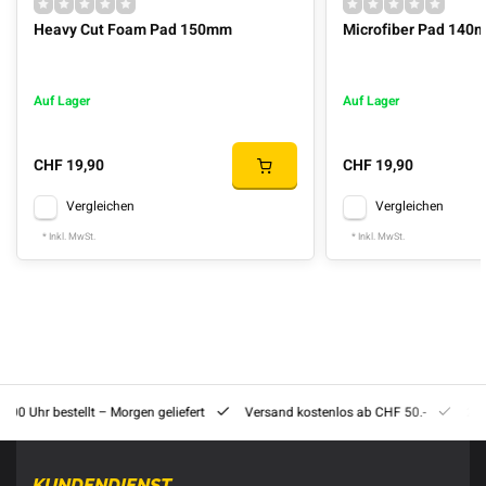
Heavy Cut Foam Pad 150mm
Microfiber Pad 140
Auf Lager
Auf Lager
CHF 19,90
CHF 19,90
Vergleichen
Vergleichen
* Inkl. MwSt.
* Inkl. MwSt.
8:00 Uhr bestellt – Morgen geliefert
Versand kostenlos ab CHF 50.-
201
KUNDENDIENST