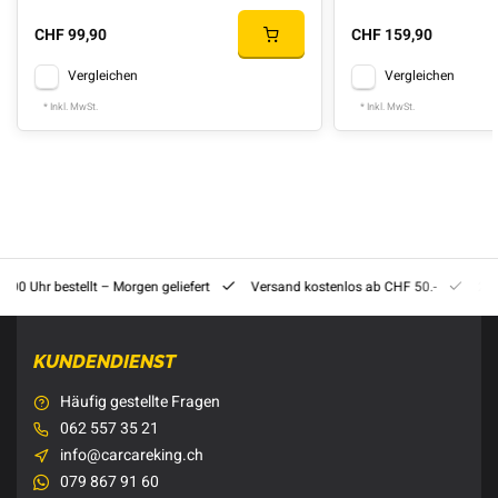
CHF 99,90
CHF 159,90
Vergleichen
Vergleichen
* Inkl. MwSt.
* Inkl. MwSt.
8:00 Uhr bestellt – Morgen geliefert
Versand kostenlos ab CHF 50.-
201
KUNDENDIENST
Häufig gestellte Fragen
062 557 35 21
info@carcareking.ch
079 867 91 60