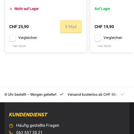
Nicht auf Lager
Auf Lager
CHF 25,90
E-Mail
CHF 19,90
Vergleichen
Vergleichen
* Inkl. MwSt.
* Inkl. MwSt.
8:00 Uhr bestellt – Morgen geliefert
Versand kostenlos ab CHF 50.-
201
KUNDENDIENST
Häufig gestellte Fragen
062 557 35 21