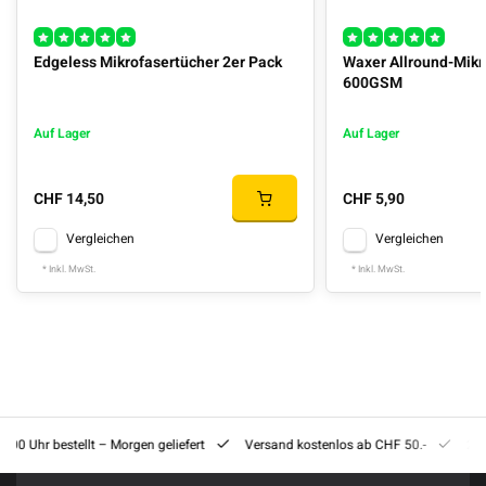
Edgeless Mikrofasertücher 2er Pack
Waxer Allround-Mikr
600GSM
Auf Lager
Auf Lager
CHF 14,50
CHF 5,90
Vergleichen
Vergleichen
* Inkl. MwSt.
* Inkl. MwSt.
8:00 Uhr bestellt – Morgen geliefert
Versand kostenlos ab CHF 50.-
201