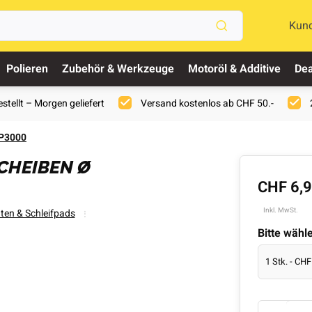
Kun
Polieren
Zubehör & Werkzeuge
Motoröl & Additive
Dea
stellt – Morgen geliefert
Versand kostenlos ab CHF 50.-
 P3000
CHEIBEN Ø
CHF 6,
Inkl. MwSt.
üten & Schleifpads
Bitte wähl