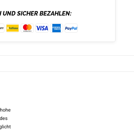
H UND SICHER BEZAHLEN:
e hohe
 des
licht