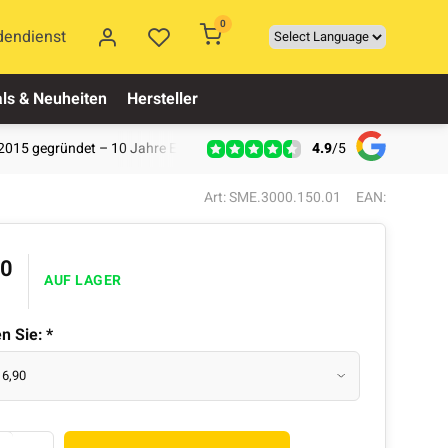
0
dendienst
ls & Neuheiten
Hersteller
4.9
/
5
2015 gegründet – 10 Jahre Erfahrung
Art: SME.3000.150.01
EAN:
90
AUF LAGER
en Sie:
*