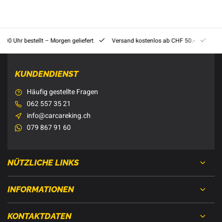
8:00 Uhr bestellt – Morgen geliefert
Versand kostenlos ab CHF 50.-
201
KUNDENDIENST
Häufig gestellte Fragen
062 557 35 21
info@carcareking.ch
079 867 91 60
NÜTZLICHE LINKS
INFORMATIONEN
KONTAKTDATEN