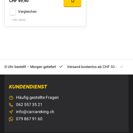
CHF 49,90
Vergleichen
* Inkl. MwSt.
8:00 Uhr bestellt – Morgen geliefert
Versand kostenlos ab CHF 50.-
201
KUNDENDIENST
Häufig gestellte Fragen
062 557 35 21
info@carcareking.ch
079 867 91 60