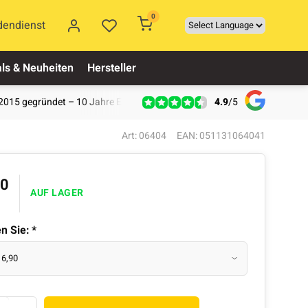
0
dendienst
ls & Neuheiten
Hersteller
4.9
/
5
2015 gegründet – 10 Jahre Erfahrung
Art: 06404
EAN: 051131064041
90
AUF LAGER
en Sie:
*