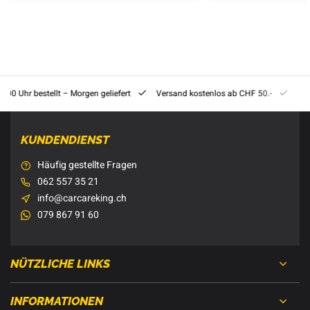
8:00 Uhr bestellt – Morgen geliefert
Versand kostenlos ab CHF 50.-
201
KUNDENDIENST
Häufig gestellte Fragen
062 557 35 21
info@carcareking.ch
079 867 91 60
NÜTZLICHE LINKS
INFORMATIONEN