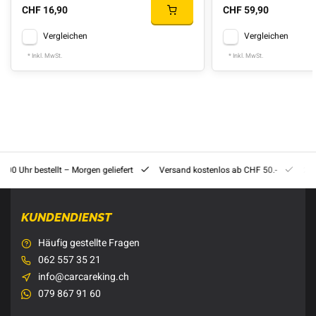
CHF 16,90
CHF 59,90
Vergleichen
Vergleichen
* Inkl. MwSt.
* Inkl. MwSt.
8:00 Uhr bestellt – Morgen geliefert
Versand kostenlos ab CHF 50.-
201
KUNDENDIENST
Häufig gestellte Fragen
062 557 35 21
info@carcareking.ch
079 867 91 60