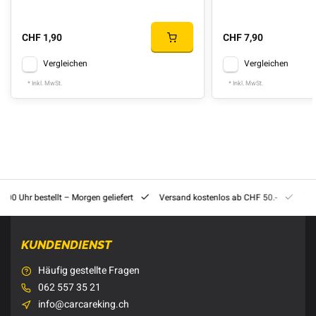
CHF 1,90
CHF 7,90
Vergleichen
Vergleichen
* Inkl. MwSt.
* Inkl. MwSt.
8:00 Uhr bestellt – Morgen geliefert
Versand kostenlos ab CHF 50.-
201
KUNDENDIENST
Häufig gestellte Fragen
062 557 35 21
info@carcareking.ch