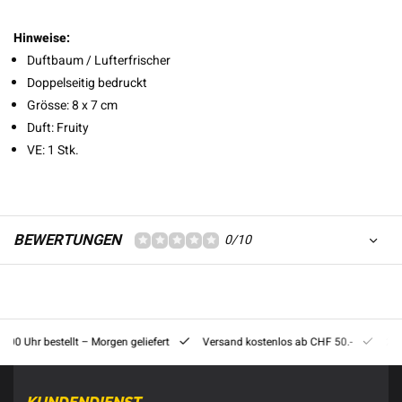
Hinweise:
Duftbaum / Lufterfrischer
Doppelseitig bedruckt
Grösse: 8 x 7 cm
Duft: Fruity
VE: 1 Stk.
BEWERTUNGEN
0/10
8:00 Uhr bestellt – Morgen geliefert
Versand kostenlos ab CHF 50.-
201