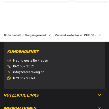
8:00 Uhr bestellt – Morgen geliefert
Versand kostenlos ab CHF 50.-
201
KUNDENDIENST
Häufig gestellte Fragen
062 557 35 21
info@carcareking.ch
079 867 91 60
NÜTZLICHE LINKS
INFORMATIONEN