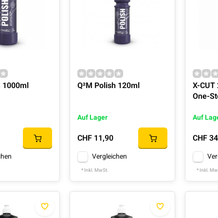
h 1000ml
Q²M Polish 120ml
X-CUT
One-St
Auf Lager
Auf Lag
CHF 11,90
CHF 34
chen
Vergleichen
Ver
* Inkl. MwSt.
* Inkl. Mw