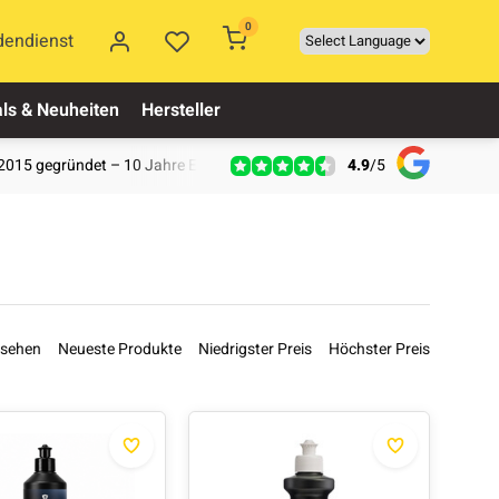
0
dendienst
ls & Neuheiten
Hersteller
4.9
/
5
2015 gegründet – 10 Jahre Erfahrung
esehen
Neueste Produkte
Niedrigster Preis
Höchster Preis