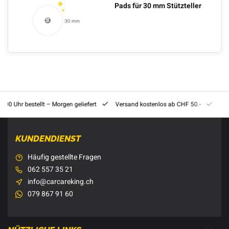
Pads für 30 mm Stützteller
8:00 Uhr bestellt – Morgen geliefert
Versand kostenlos ab CHF 50.-
201
KUNDENDIENST
Häufig gestellte Fragen
062 557 35 21
info@carcareking.ch
079 867 91 60