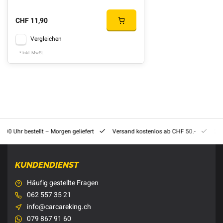
CHF 11,90
Vergleichen
* Inkl. MwSt.
8:00 Uhr bestellt – Morgen geliefert
Versand kostenlos ab CHF 50.-
201
KUNDENDIENST
Häufig gestellte Fragen
062 557 35 21
info@carcareking.ch
079 867 91 60