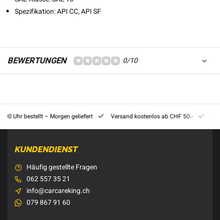
Spezifikation: API CC, API SF
BEWERTUNGEN
0/10
8:00 Uhr bestellt – Morgen geliefert
Versand kostenlos ab CHF 50.-
201
KUNDENDIENST
Häufig gestellte Fragen
062 557 35 21
info@carcareking.ch
079 867 91 60