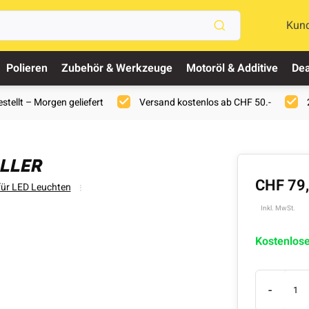
Kun
Polieren
Zubehör & Werkzeuge
Motoröl & Additive
Dea
stellt – Morgen geliefert
Versand kostenlos ab CHF 50.-
OLLER
CHF 79
für LED Leuchten
Inkl. MwSt.
Kostenlos
-