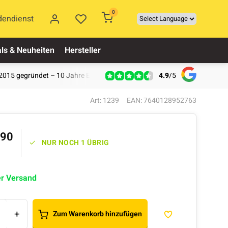
0
dendienst
ls & Neuheiten
Hersteller
4.9
/
5
2015 gegründet – 10 Jahre Erfahrung
Art: 1239
EAN: 7640128952763
,90
NUR NOCH 1 ÜBRIG
er Versand
+
Zum Warenkorb hinzufügen