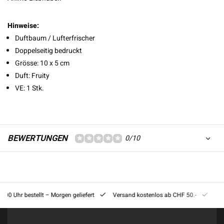
Hinweise:
Duftbaum / Lufterfrischer
Doppelseitig bedruckt
Grösse: 10 x 5 cm
Duft: Fruity
VE: 1 Stk.
BEWERTUNGEN
0/10
8:00 Uhr bestellt – Morgen geliefert
Versand kostenlos ab CHF 50.-
201