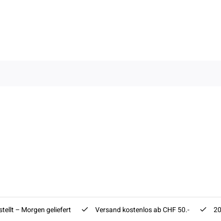
tellt – Morgen geliefert
Versand kostenlos ab CHF 50.-
20