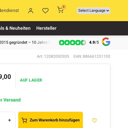
0
dendienst
ls & Neuheiten
Hersteller
4.9
/
5
2015 gegründet – 10 Jahre Erfahrung
Art: 12082000305
EAN: 886661251100
9,00
AUF LAGER
er Versand
+
Zum Warenkorb hinzufügen