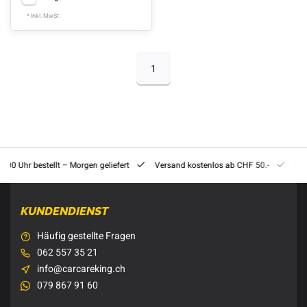
* Inkl. MwSt.
1
8:00 Uhr bestellt – Morgen geliefert
Versand kostenlos ab CHF 50.-
201
KUNDENDIENST
Häufig gestellte Fragen
062 557 35 21
info@carcareking.ch
079 867 91 60