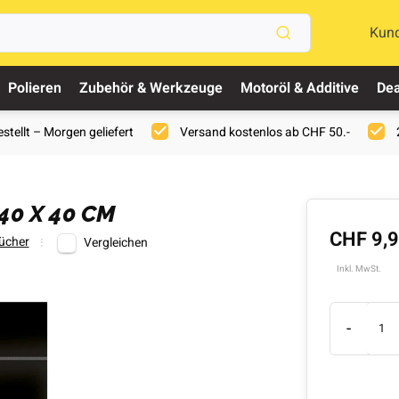
Kun
Polieren
Zubehör & Werkzeuge
Motoröl & Additive
Dea
stellt – Morgen geliefert
Versand kostenlos ab CHF 50.-
40 X 40 CM
CHF 9,
ücher
Vergleichen
Inkl. MwSt.
-