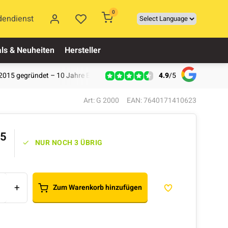
0
dendienst
ls & Neuheiten
Hersteller
4.9
/
5
2015 gegründet – 10 Jahre Erfahrung
Art: G 2000
EAN: 7640171410623
95
NUR NOCH 3 ÜBRIG
+
Zum Warenkorb hinzufügen