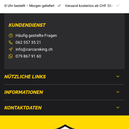
8:00 Uhr bestellt – Morgen geliefert
Versand kostenlos ab CHF 50.-
201
KUNDENDIENST
Häufig gestellte Fragen
062 557 35 21
info@carcareking.ch
079 867 91 60
NÜTZLICHE LINKS
INFORMATIONEN
KONTAKTDATEN