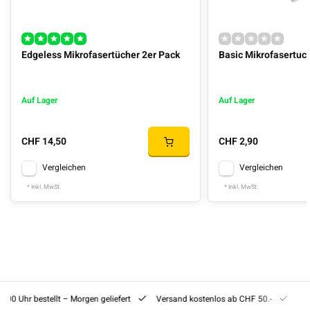
Edgeless Mikrofasertücher 2er Pack
Basic Mikrofasertu
Auf Lager
Auf Lager
CHF 14,50
CHF 2,90
Vergleichen
Vergleichen
* Inkl. MwSt.
* Inkl. MwSt.
8:00 Uhr bestellt – Morgen geliefert
Versand kostenlos ab CHF 50.-
201