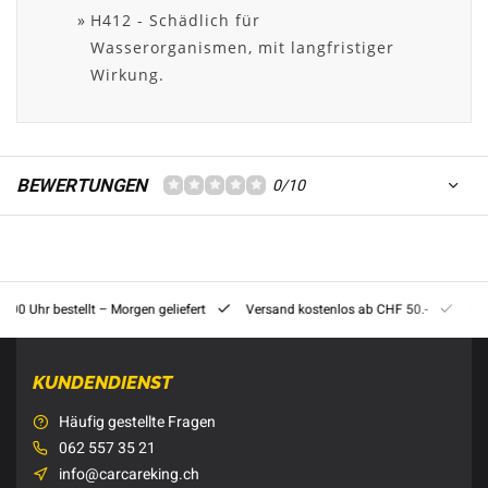
H412 - Schädlich für
Wasserorganismen, mit langfristiger
Wirkung.
BEWERTUNGEN
0/10
8:00 Uhr bestellt – Morgen geliefert
Versand kostenlos ab CHF 50.-
201
KUNDENDIENST
Häufig gestellte Fragen
062 557 35 21
info@carcareking.ch