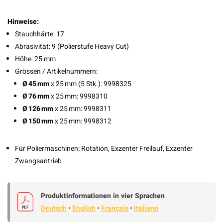
Hinweise:
Stauchhärte: 17
Abrasivität: 9 (Polierstufe Heavy Cut)
Höhe: 25 mm
Grössen / Artikelnummern:
Ø 45 mm
x 25 mm (5 Stk.): 9998325
Ø 76 mm
x 25 mm: 9998310
Ø 126 mm
x 25 mm: 9998311
Ø 150 mm
x 25 mm: 9998312
Für Poliermaschinen: Rotation, Exzenter Freilauf, Exzenter
Zwangsantrieb
Produktinformationen in vier Sprachen
Deutsch
•
English
•
Français
•
Italiano