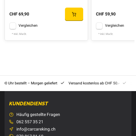
CHF 69,90
CHF 59,90
Vergleichen
Vergleichen
* Inkl. MwSt.
* Inkl. MwSt.
8:00 Uhr bestellt – Morgen geliefert
Versand kostenlos ab CHF 50.-
201
KUNDENDIENST
Häufig gestellte Fragen
062 557 35 21
info@carcareking.ch